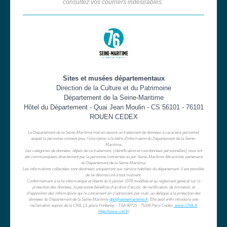
consultez vos courriers indésirables.
Sites et musées départementaux
Direction de la Culture et du Patrimoine
Département de la Seine-Maritime
Hôtel du Département - Quai Jean Moulin - CS 56101 - 76101
ROUEN CEDEX
Le Département de la Seine-Maritime met en oeuvre un traitement de données à caractère personnel
auquel la personne consent pour l'inscription à la lettre d'information du Département de la Seine-
Maritime.
Les catégories de données, objets de ce traitement, (identification et coordonnées personnelles) nous ont
été communiquées directement par la personne concernée ou par Seine-Maritime Attractivité, partenaire
du Département de la Seine-Maritime.
Les informations collectées sont destinées uniquement aux service habilités du département. il est possible
de se désinscrire à tout moment.
Conformément à la loi informatique et liberté du 6 janvier 1978 modifiée et au règlement général sur la
protection des données, la personne bénéficie d'un droit d'accès, de rectification, de limitation, et
d'opposition des informations qui la concernent en s'adressant, par mail, au délégué à la protection des
données du Département de la Seine-Maritime
dpo@seinemaritime.fr
. Elle peut enfin introduire une
réclamation auprès de la CNIL (3, place Fontenoy - TSA 80715 - 75334 Paris Cedex,
www.CNIL.fr
(
http://www.cnil.fr
)