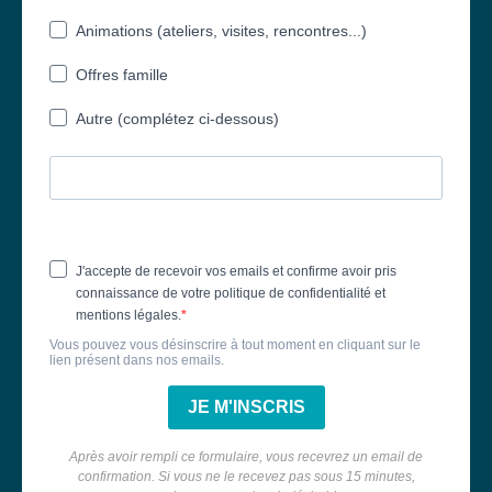
Animations (ateliers, visites, rencontres...)
Offres famille
Autre (complétez ci-dessous)
J'accepte de recevoir vos emails et confirme avoir pris
connaissance de votre politique de confidentialité et
mentions légales.
Vous pouvez vous désinscrire à tout moment en cliquant sur le
lien présent dans nos emails.
JE M'INSCRIS
Après avoir rempli ce formulaire, vous recevrez un email de
confirmation. Si vous ne le recevez pas sous 15 minutes,